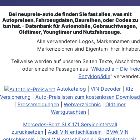
Bei neupreis-auto.de finden Sie fast alles, was mit
Autopreisen, Fahrzeugdaten, Baureihen, oder Codes zu
tun hat. - Datenbank für Automobile, Gebrauchtwagen,
Oldtimer, Youngtimer und Nutzfahrzeuge.
Alle verwendeten Logos, Markennamen und
Markenzeichen sind Eigentum Ihrer Inhaber.
Teilweise werden auf unseren Seiten Texte, Abschnitte
oder einzelne Passagen aus "
Wikipedia – Die freie
Enzyklopädie
" verwendet.
Autokatalog
|
VIN Decoder
|
Kfz-
Versicherung
|
Auto-Preislisten zum kostenlosen Download
|
Pressemeldungen
|
Webverzeichnis
|
Oldtimer
Wertgutachten
|
Mercedes-Benz SLK 171 Serviceintervall
zurücksetzen
|
Audi VIN entschlüsseln
|
BMW VIN
entschlüsseln
|
Opel VIN entschlüsseln
|
Bruttolistenpreis