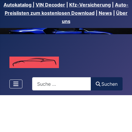
Autokatalog
|
VIN Decoder
|
Kfz-Versicherung
|
Auto-
Preislisten zum kostenlosen Download
|
News
|
Über
uns
Suchen
Suchen