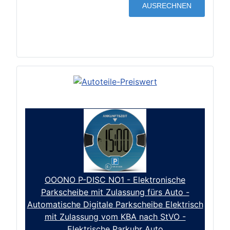
OOONO P-DISC NO1 - Elektronische
Parkscheibe mit Zulassung fürs Auto -
Automatische Digitale Parkscheibe Elektrisch
mit Zulassung vom KBA nach StVO -
Elektrische Parkuhr Auto