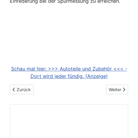
Einfederung bei der Spurmessung zu erreichen.
Schau mal hier: >>> Autoteile und Zubehör <<< -
Dort wird jeder fündig. (Anzeige)
Vorheriger Beitrag: Fahrsicherheitstraining
Nächster Beit
Zurück
Weiter