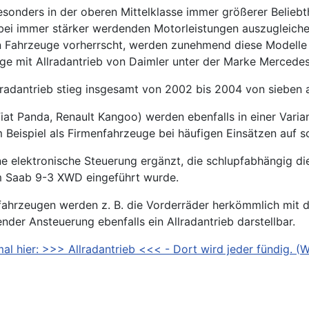
esonders in der oberen Mittelklasse immer größerer Beliebthe
 bei immer stärker werdenden Motorleistungen auszugleiche
 Fahrzeuge vorherrscht, werden zunehmend diese Modelle mit 
uge mit Allradantrieb von Daimler unter der Marke Mercede
lradantrieb stieg insgesamt von 2002 bis 2004 von sieben 
at Panda, Renault Kangoo) werden ebenfalls in einer Variante
 Beispiel als Firmenfahrzeuge bei häufigen Einsätzen auf
e elektronische Steuerung ergänzt, die schlupfabhängig die K
im Saab 9-3 XWD eingeführt wurde.
fahrzeugen werden z. B. die Vorderräder herkömmlich mit 
nder Ansteuerung ebenfalls ein Allradantrieb darstellbar.
al hier: >>> Allradantrieb <<< - Dort wird jeder fündig. (