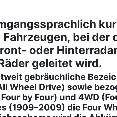
umgangssprachlich kurz
 Fahrzeugen, bei der d
nt- oder Hinterradant
der geleitet wird.
ltweit gebräuchliche Bezei
All Wheel Drive) sowie bezo
Four by Four) und 4WD (Fou
es (1909–2009) die Four Wh