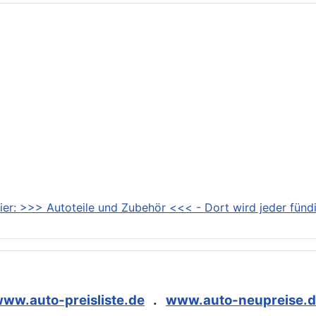
ier: >>> Autoteile und Zubehör <<< - Dort wird jeder fündi
ww.auto-preisliste.de
.
www.auto-neupreise.