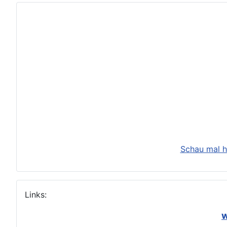
Schau mal h
Links:
w