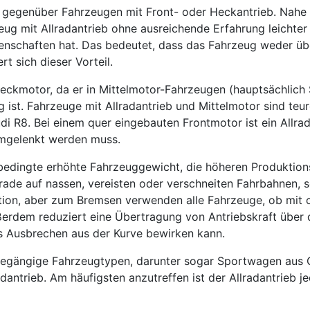
r gegenüber Fahrzeugen mit Front- oder Heckantrieb. Nahe
eug mit Allradantrieb ohne ausreichende Erfahrung leichter
igenschaften hat. Das bedeutet, dass das Fahrzeug weder ü
t sich dieser Vorteil.
 Heckmotor, da er in Mittelmotor-Fahrzeugen (hauptsächli
ig ist. Fahrzeuge mit Allradantrieb und Mittelmotor sind t
 R8. Bei einem quer eingebauten Frontmotor ist ein Allrada
umgelenkt werden muss.
t bedingte erhöhte Fahrzeuggewicht, die höheren Produktio
rade auf nassen, vereisten oder verschneiten Fahrbahnen, sc
tion, aber zum Bremsen verwenden alle Fahrzeuge, ob mit o
rdem reduziert eine Übertragung von Antriebskraft über d
es Ausbrechen aus der Kurve bewirken kann.
gängige Fahrzeugtypen, darunter sogar Sportwagen aus Gr
antrieb. Am häufigsten anzutreffen ist der Allradantrieb