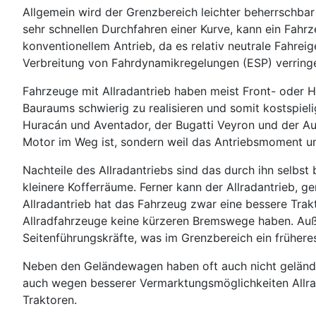
Allgemein wird der Grenzbereich leichter beherrschba
sehr schnellen Durchfahren einer Kurve, kann ein Fahrz
konventionellem Antrieb, da es relativ neutrale Fahre
Verbreitung von Fahrdynamikregelungen (ESP) verringer
Fahrzeuge mit Allradantrieb haben meist Front- oder
Bauraums schwierig zu realisieren und somit kostspiel
Huracán und Aventador, der Bugatti Veyron und der Audi
Motor im Weg ist, sondern weil das Antriebsmoment 
Nachteile des Allradantriebs sind das durch ihn selbs
kleinere Kofferräume. Ferner kann der Allradantrieb, ge
Allradantrieb hat das Fahrzeug zwar eine bessere Trak
Allradfahrzeuge keine kürzeren Bremswege haben. Auße
Seitenführungskräfte, was im Grenzbereich ein früher
Neben den Geländewagen haben oft auch nicht gelände
auch wegen besserer Vermarktungsmöglichkeiten Allrad
Traktoren.