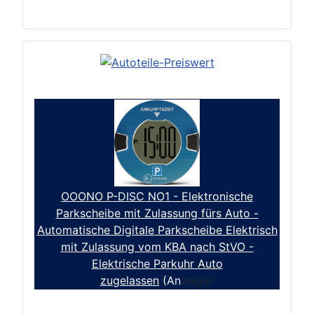
OOONO P-DISC NO1 - Elektronische
Parkscheibe mit Zulassung fürs Auto -
Automatische Digitale Parkscheibe Elektrisch
mit Zulassung vom KBA nach StVO -
Elektrische Parkuhr Auto
zugelassen
(An
zeige)