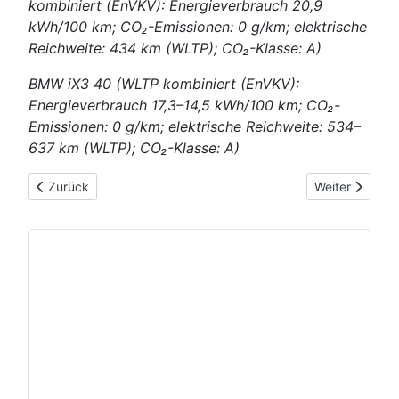
kombiniert (EnVKV): Energieverbrauch 20,9
kWh/100 km; CO₂-Emissionen: 0 g/km; elektrische
Reichweite: 434 km (WLTP); CO₂-Klasse: A)
BMW iX3 40 (WLTP kombiniert (EnVKV):
Energieverbrauch 17,3–14,5 kWh/100 km; CO₂-
Emissionen: 0 g/km; elektrische Reichweite: 534–
637 km (WLTP); CO₂-Klasse: A)
Vorheriger Beitrag: 2026-05-28: Die neuen Mercedes-AMG G
Nächster Beitr
Zurück
Weiter