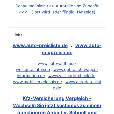
Schau mal hier: >>> Autoteile und Zubehör
<<< - Dort wird jeder fündig. (Anzeige)
Links:
www.auto-preisliste.de
.
www.auto-
neupreise.de
www.auto-oldtimer-
wertgutachten.de
.
www.gebrauchtwagen-
information.de
.
www.vin-code-check.de
.
www.mobilverzeichnis.de
.
www.autodatenlist
e.de
Kfz-Versicherung Vergleich -
Wechseln Sie jetzt kostenlos zu einem
günstigeren Anbieter. Schnell und