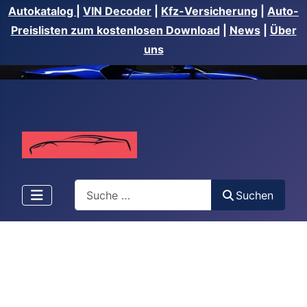
Autokatalog
|
VIN Decoder
|
Kfz-Versicherung
|
Auto-
Preislisten zum kostenlosen Download
|
News
|
Über
uns
Suchen
Suchen