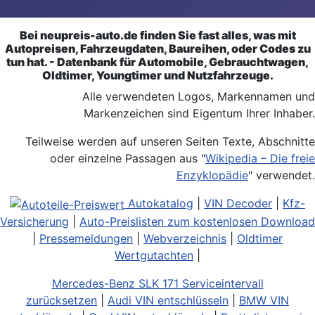
Bei neupreis-auto.de finden Sie fast alles, was mit
Autopreisen, Fahrzeugdaten, Baureihen, oder Codes zu
tun hat. - Datenbank für Automobile, Gebrauchtwagen,
Oldtimer, Youngtimer und Nutzfahrzeuge.
Alle verwendeten Logos, Markennamen und
Markenzeichen sind Eigentum Ihrer Inhaber.
Teilweise werden auf unseren Seiten Texte, Abschnitte
oder einzelne Passagen aus "
Wikipedia – Die freie
Enzyklopädie
" verwendet.
Autokatalog
|
VIN Decoder
|
Kfz-
Versicherung
|
Auto-Preislisten zum kostenlosen Download
|
Pressemeldungen
|
Webverzeichnis
|
Oldtimer
Wertgutachten
|
Mercedes-Benz SLK 171 Serviceintervall
zurücksetzen
|
Audi VIN entschlüsseln
|
BMW VIN