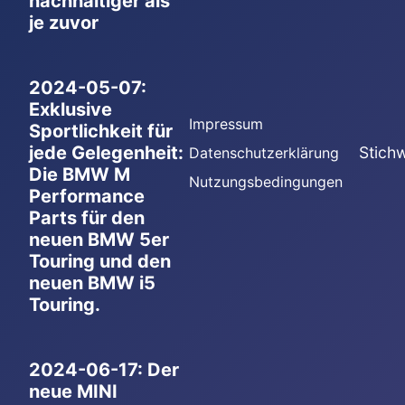
nachhaltiger als
je zuvor
2024-05-07:
Exklusive
Impressum
Sportlichkeit für
jede Gelegenheit:
Stich
Datenschutzerklärung
Die BMW M
Nutzungsbedingungen
Performance
Parts für den
neuen BMW 5er
Touring und den
neuen BMW i5
Touring.
2024-06-17: Der
neue MINI