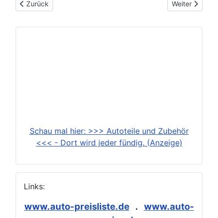
Vorheriger Beitrag: 2026-03-24: Zwei Extrem-Sportler, eine 
Nächster Beit
Zurück
Weiter
Schau mal hier: >>> Autoteile und Zubehör
<<< - Dort wird jeder fündig. (Anzeige)
Links:
www.auto-preisliste.de
.
www.auto-