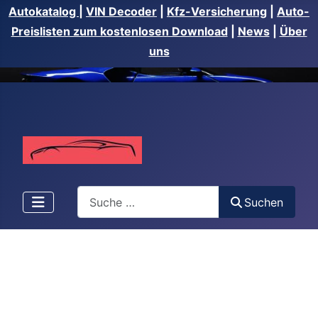
Autokatalog
|
VIN Decoder
|
Kfz-Versicherung
|
Auto-
Preislisten zum kostenlosen Download
|
News
|
Über
uns
Suchen
Suchen