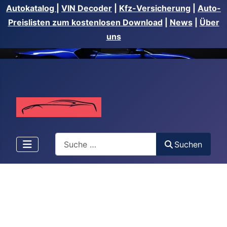
Autokatalog
|
VIN Decoder
|
Kfz-Versicherung
|
Auto-
Preislisten zum kostenlosen Download
|
News
|
Über
uns
Suchen
Suchen