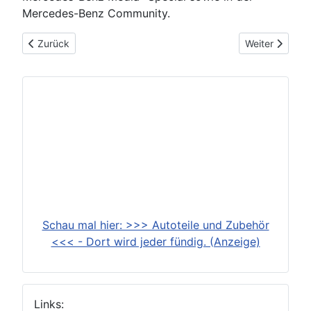
Mercedes-Benz Community.
Vorheriger Beitrag: 2026-03-10: Neudefinition von Raum für 
Nächster Beitr
Zurück
Weiter
Schau mal hier: >>> Autoteile und Zubehör
<<< - Dort wird jeder fündig. (Anzeige)
Links: