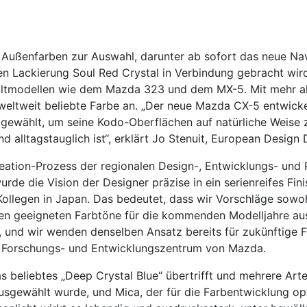
 Außenfarben zur Auswahl, darunter ab sofort das neue Nav
n Lackierung Soul Red Crystal in Verbindung gebracht wird, 
ultmodellen wie dem Mazda 323 und dem MX-5. Mit mehr al
 weltweit beliebte Farbe an. „Der neue Mazda CX-5 entwick
 gewählt, um seine Kodo-Oberflächen auf natürliche Weise z
und alltagstauglich ist“, erklärt Jo Stenuit, European Design
ion-Prozess der regionalen Design-, Entwicklungs- und Pro
rde die Vision der Designer präzise in ein serienreifes Fi
ollegen in Japan. Das bedeutet, dass wir Vorschläge sowoh
ten geeigneten Farbtöne für die kommenden Modelljahre au
und wir wenden denselben Ansatz bereits für zukünftige Fa
en Forschungs- und Entwicklungszentrum von Mazda.
s beliebtes „Deep Crystal Blue“ übertrifft und mehrere Arte
ausgewählt wurde, und Mica, der für die Farbentwicklung op