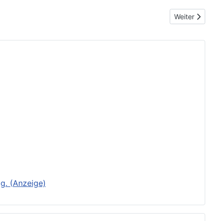
Nächster Beitr
Weiter
g. (Anzeige)