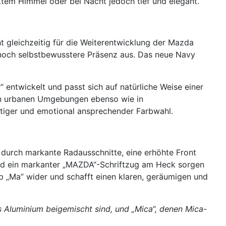
ktem Himmel oder bei Nacht jedoch tief und elegant.
t gleichzeitig für die Weiterentwicklung der Mazda
e noch selbstbewusstere Präsenz aus. Das neue Navy
ntwickelt und passt sich auf natürliche Weise einer
ät in urbanen Umgebungen ebenso wie in
eitiger und emotional ansprechender Farbwahl.
 durch markante Radausschnitte, eine erhöhte Front
 und ein markanter „MAZDA“-Schriftzug am Heck sorgen
p „Ma” wider und schafft einen klaren, geräumigen und
us Aluminium beigemischt sind, und „Mica“, denen Mica-