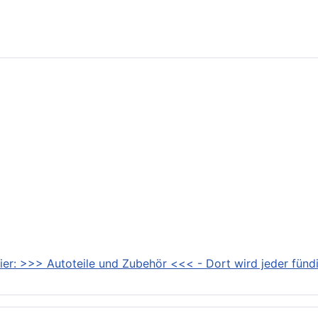
ielfahrer: DS N°4 jetzt auch mit Turbodiesel-Motor bestellbar
ier: >>> Autoteile und Zubehör <<< - Dort wird jeder fündi