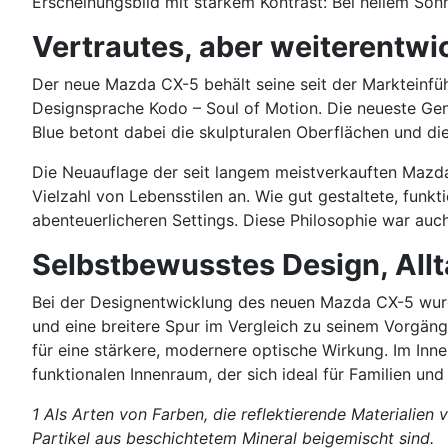
Erscheinungsbild mit starkem Kontrast: Bei hellem Son
Vertrautes, aber weiterentwi
Der neue Mazda CX-5 behält seine seit der Markteinfüh
Designsprache Kodo – Soul of Motion. Die neueste Gene
Blue betont dabei die skulpturalen Oberflächen und die
Die Neuauflage der seit langem meistverkauften Mazda
Vielzahl von Lebensstilen an. Wie gut gestaltete, funkt
abenteuerlicheren Settings. Diese Philosophie war auc
Selbstbewusstes Design, Allt
Bei der Designentwicklung des neuen Mazda CX-5 wurde 
und eine breitere Spur im Vergleich zu seinem Vorgän
für eine stärkere, modernere optische Wirkung. Im Inn
funktionalen Innenraum, der sich ideal für Familien und
1 Als Arten von Farben, die reflektierende Materialien
Partikel aus beschichtetem Mineral beigemischt sind.