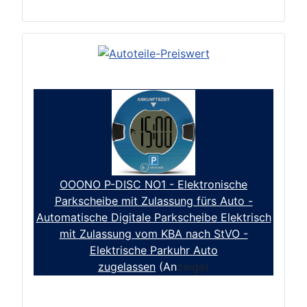
OOONO P-DISC NO1 - Elektronische
Parkscheibe mit Zulassung fürs Auto -
Automatische Digitale Parkscheibe Elektrisch
mit Zulassung vom KBA nach StVO -
Elektrische Parkuhr Auto
zugelassen
(An
zeige)