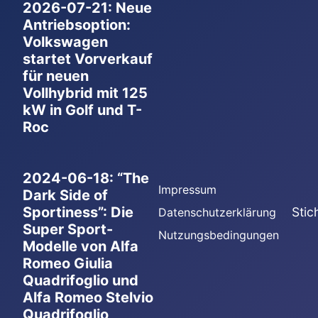
2026-07-21: Neue
Antriebsoption:
Volkswagen
startet Vorverkauf
für neuen
Vollhybrid mit 125
kW in Golf und T-
Roc
2024-06-18: “The
Impressum
Dark Side of
Sportiness”: Die
Stic
Datenschutzerklärung
Super Sport-
Nutzungsbedingungen
Modelle von Alfa
Romeo Giulia
Quadrifoglio und
Alfa Romeo Stelvio
Quadrifoglio