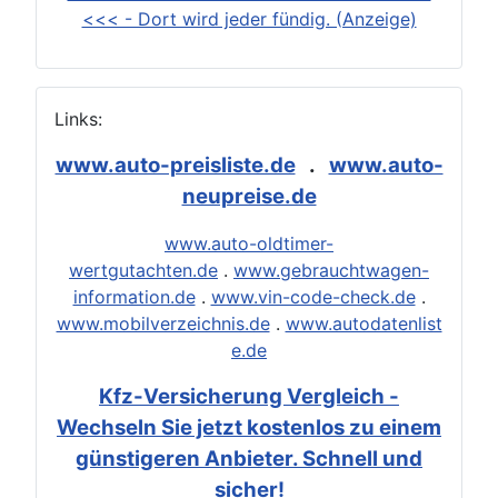
<<< - Dort wird jeder fündig. (Anzeige)
Links:
www.auto-preisliste.de
.
www.auto-
neupreise.de
www.auto-oldtimer-
wertgutachten.de
.
www.gebrauchtwagen-
information.de
.
www.vin-code-check.de
.
www.mobilverzeichnis.de
.
www.autodatenlist
e.de
Kfz-Versicherung Vergleich -
Wechseln Sie jetzt kostenlos zu einem
günstigeren Anbieter. Schnell und
sicher!