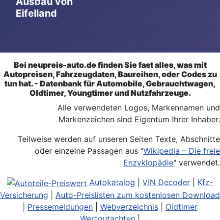
Ausbau von
Eifelland
Bei neupreis-auto.de finden Sie fast alles, was mit
Autopreisen, Fahrzeugdaten, Baureihen, oder Codes zu
tun hat. - Datenbank für Automobile, Gebrauchtwagen,
Oldtimer, Youngtimer und Nutzfahrzeuge.
Alle verwendeten Logos, Markennamen und
Markenzeichen sind Eigentum Ihrer Inhaber.
Teilweise werden auf unseren Seiten Texte, Abschnitte
oder einzelne Passagen aus "
Wikipedia – Die freie
Enzyklopädie
" verwendet.
Autokatalog
|
VIN Decoder
|
Kfz-
Versicherung
|
Auto-Preislisten zum kostenlosen Download
|
Pressemeldungen
|
Webverzeichnis
|
Oldtimer
Wertgutachten
|