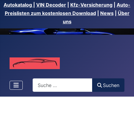
Autokatalog
|
VIN Decoder
|
Kfz-Versicherung
|
Auto-
Preislisten zum kostenlosen Download
|
News
|
Über
uns
Suchen
Suchen