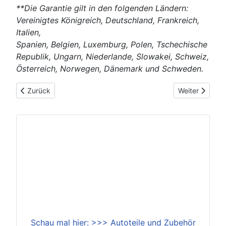
**Die Garantie gilt in den folgenden Ländern:
Vereinigtes Königreich, Deutschland, Frankreich,
Italien,
Spanien, Belgien, Luxemburg, Polen, Tschechische
Republik, Ungarn, Niederlande, Slowakei, Schweiz,
Österreich, Norwegen, Dänemark und Schweden.
Vorheriger Beitrag: 2026-01-06: Neuer Renault Twingo E-Tech 
Nächster Beitr
Zurück
Weiter
Schau mal hier: >>> Autoteile und Zubehör