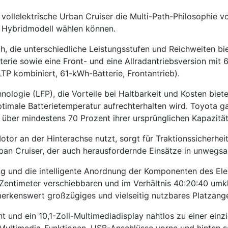
vollelektrische Urban Cruiser die Multi-Path-Philosophie 
 Hybridmodell wählen können.
ich, die unterschiedliche Leistungsstufen und Reichweiten b
erie sowie eine Front- und eine Allradantriebsversion mit 
TP kombiniert, 61-kWh-Batterie, Frontantrieb).
nologie (LFP), die Vorteile bei Haltbarkeit und Kosten bi
imale Batterietemperatur aufrechterhalten wird. Toyota gar
 über mindestens 70 Prozent ihrer ursprünglichen Kapazität
Motor an der Hinterachse nutzt, sorgt für Traktionssicherhe
ban Cruiser, der auch herausfordernde Einsätze in unwegs
g und die intelligente Anordnung der Komponenten des Ele
entimeter verschiebbaren und im Verhältnis 40:20:40 umkl
erkenswert großzügiges und vielseitig nutzbares Platzang
t und ein 10,1-Zoll-Multimediadisplay nahtlos zu einer ein