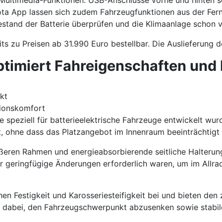
 Multimedia-Funktionen. USB-Anschlüsse vorne und hinten 
yota App lassen sich zudem Fahrzeugfunktionen aus der Fer
stand der Batterie überprüfen und die Klimaanlage schon vo
ts zu Preisen ab 31.990 Euro bestellbar. Die Auslieferung 
 optimiert Fahreigenschaften un
kt
tionskomfort
ie speziell für batterieelektrische Fahrzeuge entwickelt w
t, ohne dass das Platzangebot im Innenraum beeinträchtigt 
 äußeren Rahmen und energieabsorbierende seitliche Halteru
nur geringfügige Änderungen erforderlich waren, um im Allra
en Festigkeit und Karosseriesteifigkeit bei und bieten den 
 dabei, den Fahrzeugschwerpunkt abzusenken sowie stabile