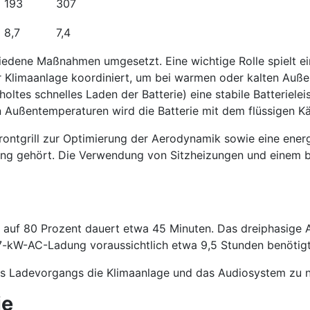
193
307
8,7
7,4
hiedene Maßnahmen umgesetzt. Eine wichtige Rolle spielt
r Klimaanlage koordiniert, um bei warmen oder kalten Auße
ltes schnelles Laden der Batterie) eine stabile Batterielei
n Außentemperaturen wird die Batterie mit dem flüssigen Kä
rontgrill zur Optimierung der Aerodynamik sowie eine ener
ttung gehört. Die Verwendung von Sitzheizungen und einem b
 auf 80 Prozent dauert etwa 45 Minuten. Das dreiphasige A
7-kW-AC-Ladung voraussichtlich etwa 9,5 Stunden benötigt
 Ladevorgangs die Klimaanlage und das Audiosystem zu n
ie