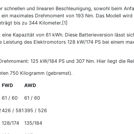
er schnellen und linearen Beschleunigung, sowohl beim Anfa
t ein maximales Drehmoment von 193 Nm. Das Modell wird m
trägt bis zu 344 Kilometer.[1]
 eine Kapazität von 61 kWh. Diese Batterieversion lässt sic
 die Leistung des Elektromotors 128 kW/174 PS bei einem 
rehmoment: 125 kW/184 PS und 307 Nm. Hier liegt die Reic
anten 750 Kilogramm (gebremst).
FWD
AWD
61 / 60
61 / 60
2
426 / 581
395 / 526
128/174
135/184