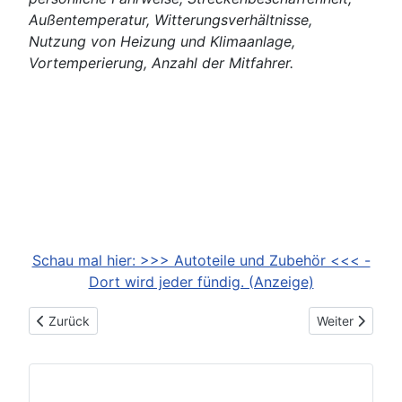
Außentemperatur, Witterungsverhältnisse,
Nutzung von Heizung und Klimaanlage,
Vortemperierung, Anzahl der Mitfahrer.
Schau mal hier: >>> Autoteile und Zubehör <<< -
Dort wird jeder fündig. (Anzeige)
Vorheriger Beitrag: 2025-01-23: Alfa Romeo Junior Ibrida Q4 is
Nächster Beit
Zurück
Weiter