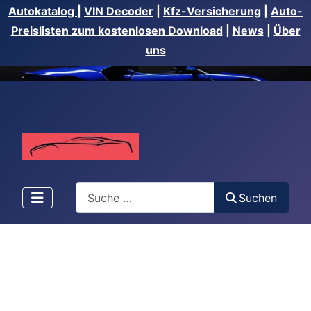
Autokatalog
|
VIN Decoder
|
Kfz-Versicherung
|
Auto-
Preislisten zum kostenlosen Download
|
News
|
Über
uns
Suchen
Suchen