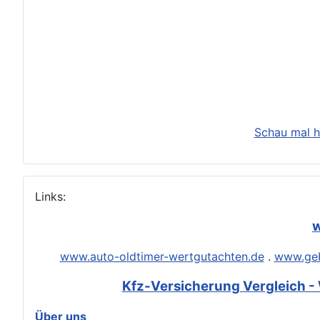
Schau mal h
Links:
w
www.auto-oldtimer-wertgutachten.de
.
www.geb
Kfz-Versicherung Vergleich - 
Über uns