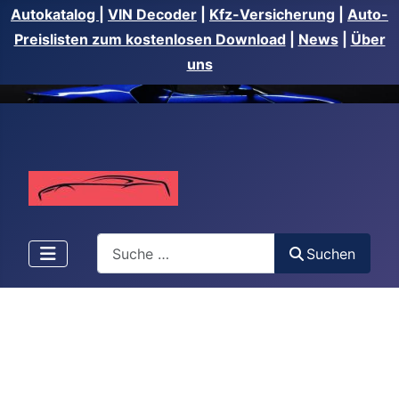
Autokatalog
|
VIN Decoder
|
Kfz-Versicherung
|
Auto-
Preislisten zum kostenlosen Download
|
News
|
Über
uns
Suchen
Suchen