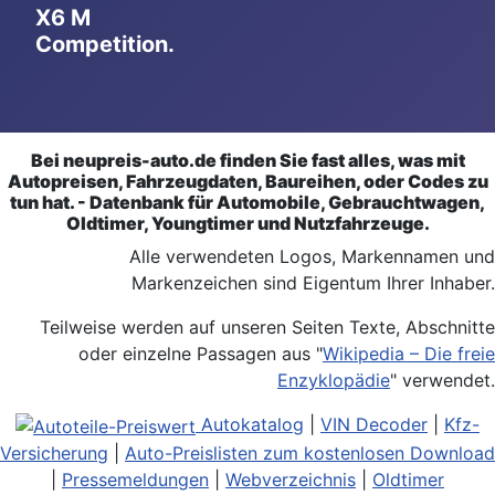
X6 M
Competition.
Bei neupreis-auto.de finden Sie fast alles, was mit
Autopreisen, Fahrzeugdaten, Baureihen, oder Codes zu
tun hat. - Datenbank für Automobile, Gebrauchtwagen,
Oldtimer, Youngtimer und Nutzfahrzeuge.
Alle verwendeten Logos, Markennamen und
Markenzeichen sind Eigentum Ihrer Inhaber.
Teilweise werden auf unseren Seiten Texte, Abschnitte
oder einzelne Passagen aus "
Wikipedia – Die freie
Enzyklopädie
" verwendet.
Autokatalog
|
VIN Decoder
|
Kfz-
Versicherung
|
Auto-Preislisten zum kostenlosen Download
|
Pressemeldungen
|
Webverzeichnis
|
Oldtimer