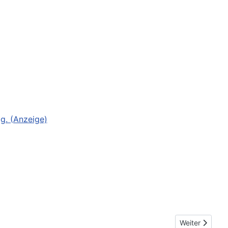
g. (Anzeige)
Nächster Beit
Weiter