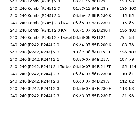
240
240 Kombi (P245) 2.3
08.84-12.88
B 23 E
133
98
240
240 Kombi (P245) 2.3
01.83-12.84
B 23 E
136
10
240
240 Kombi (P245) 2.3
08.86-12.88
B 230 K
115
85
240
240 Kombi (P245) 2.3 i KAT
08.86-07.93
B 230 F
115
85
240
240 Kombi (P245) 2.3 KAT
08.91-07.92
B 230 F
136
10
240
240 Kombi (P245) 2.4 Diesel
08.88-08.93
D 24
79
58
240
240 (P242, P244) 2.0
08.84-07.85
B 200 K
103
76
240
240 (P242, P244) 2.0
10.82-08.84
B 19 ET
136
10
240
240 (P242, P244) 2.1
08.80-07.84
B 21 A
107
79
240
240 (P242, P244) 2.1 Turbo
08.80-07.84
B 21 ET
155
11
240
240 (P242, P244) 2.3
08.84-07.86
B 230 A
110
81
240
240 (P242, P244) 2.3
08.80-07.84
B 23 A
112
82
240
240 (P242, P244) 2.3
08.86-07.87
B 230 F
113
83
240
240 (P242, P244) 2.3
08.83-07.85
B 230 E
131
96