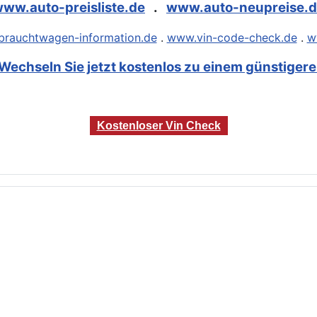
ww.auto-preisliste.de
.
www.auto-neupreise.
rauchtwagen-information.de
.
www.vin-code-check.de
.
w
Wechseln Sie jetzt kostenlos zu einem günstigeren
Kostenloser Vin Check