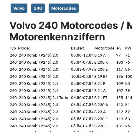
Volvo
240
Motorcodes
Volvo 240 Motorcodes / 
Motorenkennziffern
Typ
Modell
Bauzeit
Motorcode
PS
kW
240
240 Kombi (P245) 2.0
08.80-12.84
B 19 A
97
71
240
240 Kombi (P245) 2.0
08.84-07.85
B 200 K
103
76
240
240 Kombi (P245) 2.0
08.83-07.93
B 200 E
117
86
240
240 Kombi (P245) 2.0
10.82-08.84
B 19 ET
136
10
240
240 Kombi (P245) 2.1
08.80-07.84
B 21 F
109
80
240
240 Kombi (P245) 2.1
08.80-07.84
B 21 A
107
79
240
240 Kombi (P245) 2.1 Turbo
08.80-07.85
B 21 ET
155
11
240
240 Kombi (P245) 2.3
08.84-07.86
B 230 A
110
81
240
240 Kombi (P245) 2.3
08.80-07.84
B 23 A
112
82
240
240 Kombi (P245) 2.3
08.86-07.87
B 230 F
113
83
240
240 Kombi (P245) 2.3
08.84-07.85
B 230 E
131
96