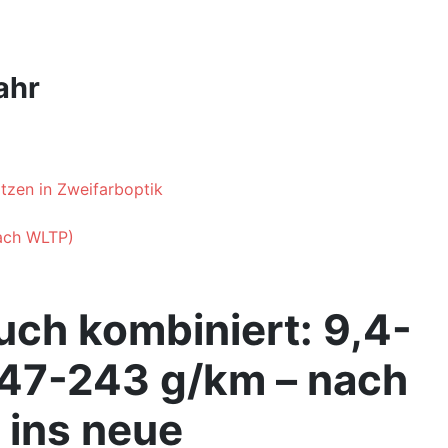
ahr
tzen in Zweifarboptik
nach WLTP)
uch kombiniert: 9,4-
247-243 g/km – nach
 ins neue