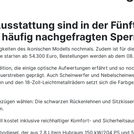
usstattung sind in der Fün
häufig nachgefragten Sperr
keiten des ikonischen Modells nochmals. Zudem ist für die
ise starten ab 54.300 Euro, Bestellungen werden ab dem 
dition, die einige optische Aufwertungen erfährt und so noc
uerstreben geprägt. Auch Scheinwerfer und Nebelscheinwerf
en und den 18-Zoll-Leichtmetallrädern setzt sich die Farb
ezügen wählen: Die schwarzen Rückenlehnen und Sitzkissen
n.
 kostet inklusive reichhaltiger Komfort- und Sicherheitsau
rbodiesel, der aus 2,8 Litern Hubraum 150 kW/204 PS und