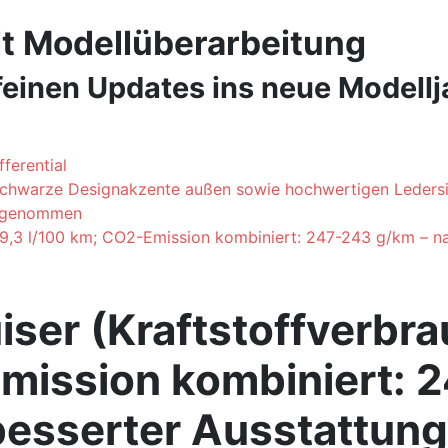
lt Modellüberarbeitung
 feinen Updates ins neue Modellj
ferential
schwarze Designakzente außen sowie hochwertigen Ledersi
engenommen
4-9,3 l/100 km; CO2-Emission kombiniert: 247-243 g/km – 
iser (Kraftstoffverbra
Emission kombiniert: 
besserter Ausstattung