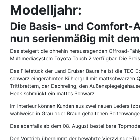
Modelljahr:
Die Basis- und Comfort-A
nun serienmäßig mit dem 
Das steigert die ohnehin herausragenden Offroad-Fähig
Multimediasystem Toyota Touch 2 verfügbar. Die Pre
Das Filetstück der Land Cruiser Baureihe ist die TEC E
schwarz eingerahmten Kühlergrill mit mattschwarzen Q
Trittbrettern, der Dachreling, den Außenspiegelgehäus
Heck schmückt ein mattes Schwarz.
Im Interieur können Kunden aus zwei neuen Ledersitzb
wahlweise in Grau oder Braun gehaltenen Seitenwange
Das ebenfalls ab dem 08. August bestellbare Topmodell
Den Vortrieb übernimmt der bewährte Vierzylinder-Tu