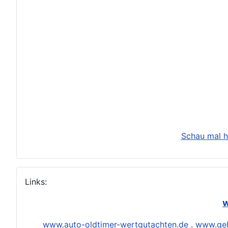
Schau mal h
Links:
w
www.auto-oldtimer-wertgutachten.de
.
www.geb