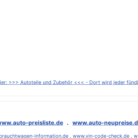
ier: >>> Autoteile und Zubehör <<< - Dort wird jeder fündi
ww.auto-preisliste.de
.
www.auto-neupreise.
rauchtwagen-information.de
.
www.vin-code-check.de
.
w