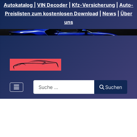
Autokatalog
|
VIN Decoder
|
Kfz-Versicherung
|
Auto-
Preislisten zum kostenlosen Download
|
News
|
Über
uns
Suchen
Suchen