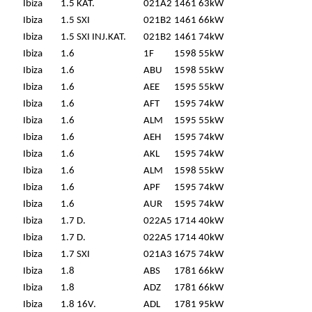
Ibiza
1.5 KAT.
021A2
1461
63kW
Ibiza
1.5 SXI
021B2
1461
66kW
Ibiza
1.5 SXI INJ.KAT.
021B2
1461
74kW
Ibiza
1.6
1F
1598
55kW
Ibiza
1.6
ABU
1598
55kW
Ibiza
1.6
AEE
1595
55kW
Ibiza
1.6
AFT
1595
74kW
Ibiza
1.6
ALM
1595
55kW
Ibiza
1.6
AEH
1595
74kW
Ibiza
1.6
AKL
1595
74kW
Ibiza
1.6
ALM
1598
55kW
Ibiza
1.6
APF
1595
74kW
Ibiza
1.6
AUR
1595
74kW
Ibiza
1.7 D.
022A5
1714
40kW
Ibiza
1.7 D.
022A5
1714
40kW
Ibiza
1.7 SXI
021A3
1675
74kW
Ibiza
1.8
ABS
1781
66kW
Ibiza
1.8
ADZ
1781
66kW
Ibiza
1.8 16V.
ADL
1781
95kW