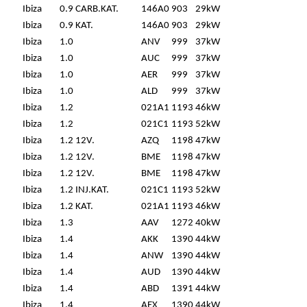
Ibiza
0.9 CARB.KAT.
146A0
903
29kW
Ibiza
0.9 KAT.
146A0
903
29kW
Ibiza
1.0
ANV
999
37kW
Ibiza
1.0
AUC
999
37kW
Ibiza
1.0
AER
999
37kW
Ibiza
1.0
ALD
999
37kW
Ibiza
1.2
021A1
1193
46kW
Ibiza
1.2
021C1
1193
52kW
Ibiza
1.2 12V.
AZQ
1198
47kW
Ibiza
1.2 12V.
BME
1198
47kW
Ibiza
1.2 12V.
BME
1198
47kW
Ibiza
1.2 INJ.KAT.
021C1
1193
52kW
Ibiza
1.2 KAT.
021A1
1193
46kW
Ibiza
1.3
AAV
1272
40kW
Ibiza
1.4
AKK
1390
44kW
Ibiza
1.4
ANW
1390
44kW
Ibiza
1.4
AUD
1390
44kW
Ibiza
1.4
ABD
1391
44kW
Ibiza
1.4
AEX
1390
44kW