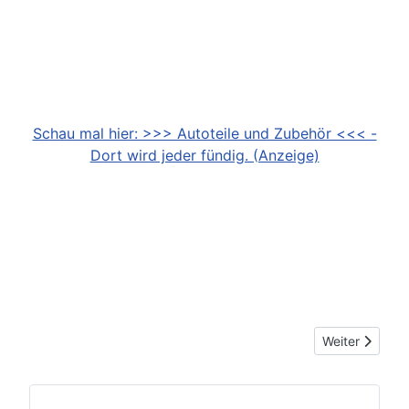
Schau mal hier: >>> Autoteile und Zubehör <<< -
Dort wird jeder fündig. (Anzeige)
Nächster Beitr
Weiter