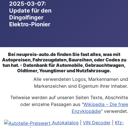
2025-03-07:
Update für den
Dingolfinger
Elektro-Pionier
Bei neupreis-auto.de finden Sie fast alles, was mit
Autopreisen, Fahrzeugdaten, Baureihen, oder Codes zu
tun hat. - Datenbank für Automobile, Gebrauchtwagen,
Oldtimer, Youngtimer und Nutzfahrzeuge.
Alle verwendeten Logos, Markennamen und
Markenzeichen sind Eigentum Ihrer Inhaber.
Teilweise werden auf unseren Seiten Texte, Abschnitte
oder einzelne Passagen aus "
Wikipedia – Die freie
Enzyklopädie
" verwendet.
Autokatalog
|
VIN Decoder
|
Kfz-