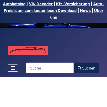
Autokatalog
|
VIN Decoder
|
Kfz-Versicherung
|
Auto-
Preislisten zum kostenlosen Download
|
News
|
Über
uns
Suchen
Suchen