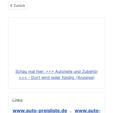
Vorheriger Beitrag: Porsche 911 (930) (1974-1989)
Zurück
Schau mal hier: >>> Autoteile und Zubehör
<<< - Dort wird jeder fündig. (Anzeige)
Links:
www.auto-preisliste.de
.
www.auto-