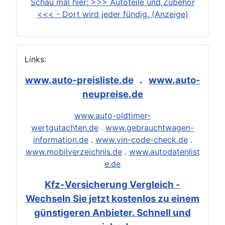
Schau mal hier: >>> Autoteile und Zubehör
<<< - Dort wird jeder fündig. (Anzeige)
Links:
www.auto-preisliste.de
.
www.auto-
neupreise.de
www.auto-oldtimer-
wertgutachten.de
.
www.gebrauchtwagen-
information.de
.
www.vin-code-check.de
.
www.mobilverzeichnis.de
.
www.autodatenlist
e.de
Kfz-Versicherung Vergleich -
Wechseln Sie jetzt kostenlos zu einem
günstigeren Anbieter. Schnell und