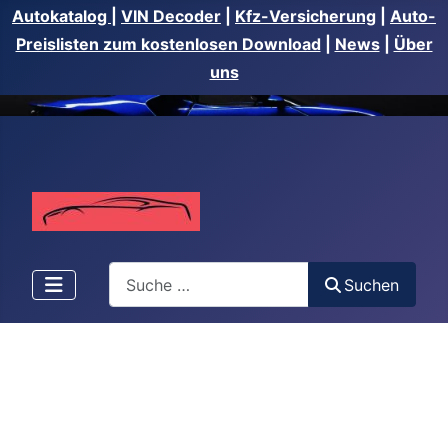
Autokatalog
|
VIN Decoder
|
Kfz-Versicherung
|
Auto-
Preislisten zum kostenlosen Download
|
News
|
Über
uns
Suchen
Suchen