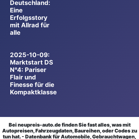
Deutschland:
Eine
Erfolgsstory
mit Allrad für
alle
2025-10-09:
Marktstart DS
N°4: Pariser
Flair und
Finesse für die
Kompaktklasse
Bei neupreis-auto.de finden Sie fast alles, was mit
Autopreisen, Fahrzeugdaten, Baureihen, oder Codes zu
tun hat. - Datenbank für Automobile, Gebrauchtwagen,