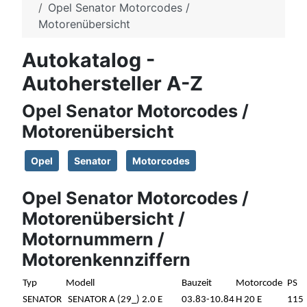
Opel Senator Motorcodes /
Motorenübersicht
Autokatalog -
Autohersteller A-Z
Opel Senator Motorcodes /
Motorenübersicht
Opel
Senator
Motorcodes
Opel Senator Motorcodes /
Motorenübersicht /
Motornummern /
Motorenkennziffern
Typ
Modell
Bauzeit
Motorcode
PS
SENATOR
SENATOR A (29_) 2.0 E
03.83-10.84
H 20 E
115