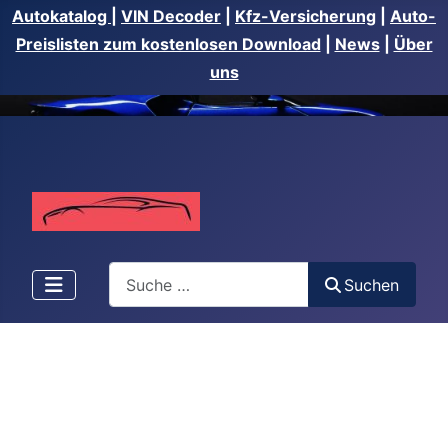
Autokatalog
|
VIN Decoder
|
Kfz-Versicherung
|
Auto-
Preislisten zum kostenlosen Download
|
News
|
Über
uns
Suchen
Suchen