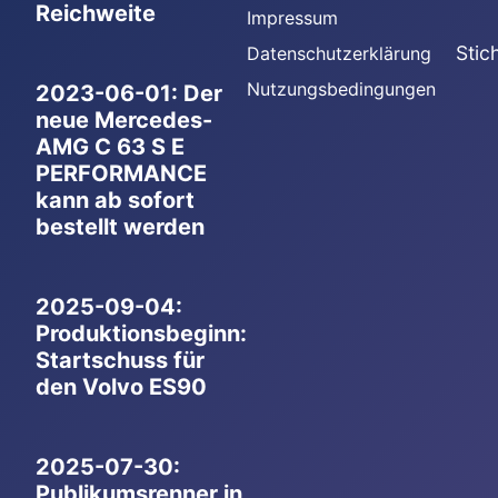
Reichweite
Impressum
Stic
Datenschutzerklärung
Nutzungsbedingungen
2023-06-01: Der
neue Mercedes-
AMG C 63 S E
PERFORMANCE
kann ab sofort
bestellt werden
2025-09-04:
Produktionsbeginn:
Startschuss für
den Volvo ES90
2025-07-30:
Publikumsrenner in