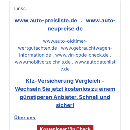
Links:
www.auto-preisliste.de
.
www.auto-
neupreise.de
www.auto-oldtimer-
wertgutachten.de
.
www.gebrauchtwagen-
information.de
.
www.vin-code-check.de
.
www.mobilverzeichnis.de
.
www.autodatenlist
e.de
Kfz-Versicherung Vergleich -
Wechseln Sie jetzt kostenlos zu einem
günstigeren Anbieter. Schnell und
sicher!
Über uns
Kostenloser Vin Check