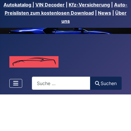
Autokatalog
|
VIN Decoder
|
Kfz-Versicherung
|
Auto-
Preislisten zum kostenlosen Download
|
News
|
Über
uns
Suchen
Suchen