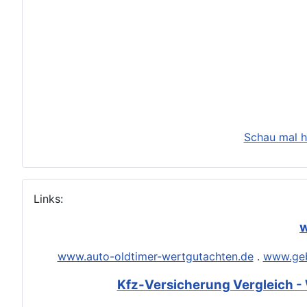
Schau mal h
Links:
w
www.auto-oldtimer-wertgutachten.de
.
www.geb
Kfz-Versicherung Vergleich - 