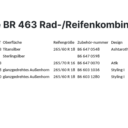
 BR 463 Rad-/Reifenkombin
T
Oberfläche
Reifengröße
Zubehör-nummer
Design
3
Titansilber
265/60 R 18
B6 647 0548
Ashtarot
Sterlingsilber
B6 647 0598
3
265/70 R 16
B6 647 0070
Atik
8
glanzgedrehtes Außenhorn
265/60 R 18
B6 603 1036
Styling I
0
glanzgedrehtes Außenhorn
265/60 R 18
B6 603 1280
Styling I