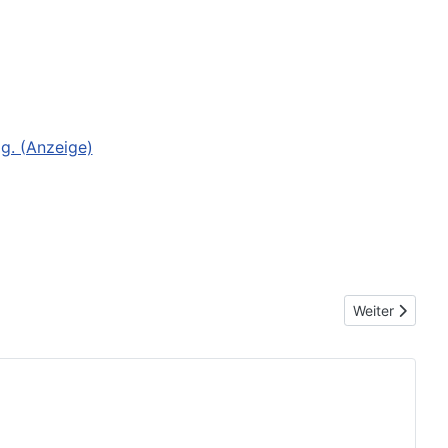
g. (Anzeige)
Nächster Beit
Weiter