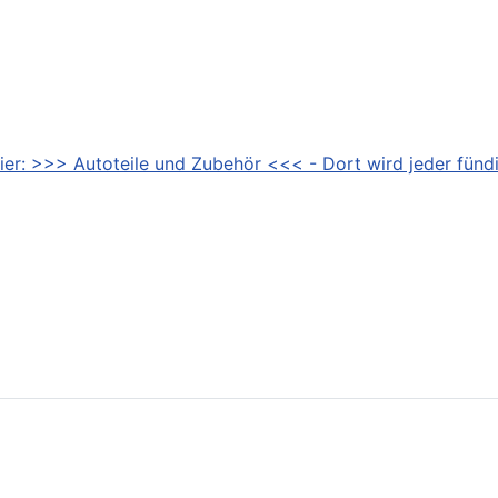
ier: >>> Autoteile und Zubehör <<< - Dort wird jeder fündi
ersicht / Typenübersicht