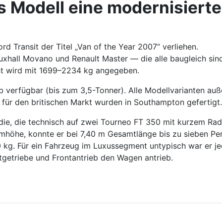
Modell eine modernisierte
d Transit der Titel „Van of the Year 2007“ verliehen.
uxhall Movano und Renault Master — die alle baugleich sin
cht wird mit 1699–2234 kg angegeben.
b verfügbar (bis zum 3,5-Tonner). Alle Modellvarianten au
n für den britischen Markt wurden in Southampton gefertigt.
die, die technisch auf zwei Tourneo FT 350 mit kurzem Rads
aumhöhe, konnte er bei 7,40 m Gesamtlänge bis zu sieben P
kg. Für ein Fahrzeug im Luxussegment untypisch war er jed
tgetriebe und Frontantrieb den Wagen antrieb.