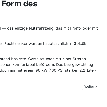
 Form des
d — das einzige Nutzfahrzeug, das mit Front- oder mit
ßer Rechtslenker wurden hauptsächlich in Gölcük
tand basierte. Gestaltet nach Art einer Stretch-
ersonen komfortabel befördern. Das Leergewicht lag
och nur mit einem 96 kW (130 PS) starken 2,2-Liter-
Nächster Beitr
Weiter