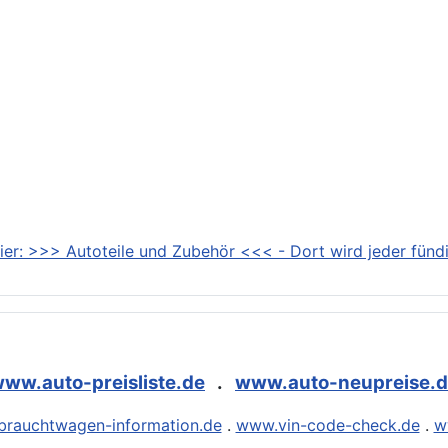
ier: >>> Autoteile und Zubehör <<< - Dort wird jeder fündi
ww.auto-preisliste.de
.
www.auto-neupreise.
rauchtwagen-information.de
.
www.vin-code-check.de
.
w