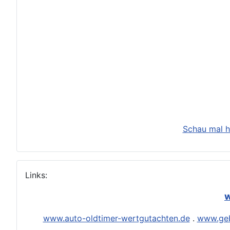
Schau mal h
Links:
w
www.auto-oldtimer-wertgutachten.de
.
www.geb