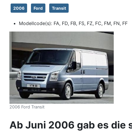
2006
Ford
Transit
Modellcode(s):
FA, FD, FB, FS, FZ, FC, FM, FN, FF
2006 Ford Transit
Ab Juni 2006 gab es die s