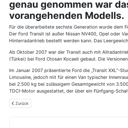
genau genommen war das 
vorangehenden Modells.
Für die überarbeitete sechste Generation wurde dem For
Der Ford Transit ist außer Nissan NV400, Opel oder Va
Hinterradantrieb bestellt werden kann. Das Leergewi
Ab Oktober 2007 war der Transit auch mit Allradantrie
(Türkei) bei Ford Otosan Kocaeli gebaut. Die Versione
Im Januar 2007 präsentierte Ford die „Transit XXL“-Stu
Limousine, jedoch mit für einen Van typischer Innenr
bei 2.500 kg bei zulässigem Gesamtgewicht von 3.500 
TDCI-Motor ausgestattet, der über ein Fünfgang-Schal
Vorheriger Beitrag: Ford Transit (2000-2006)
Zurück