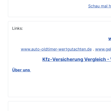
Schau mal h
Links:
w
www.auto-oldtimer-wertgutachten.de
.
www.geb
Kfz-Versicherung Vergleich - 
Über uns