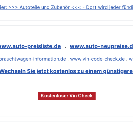
ier: >>> Autoteile und Zubehör <<< - Dort wird jeder fündi
ww.auto-preisliste.de
.
www.auto-neupreise.
rauchtwagen-information.de
.
www.vin-code-check.de
.
w
Wechseln Sie jetzt kostenlos zu einem günstigeren
Kostenloser Vin Check