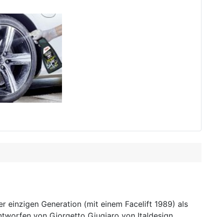
er einzigen Generation (mit einem Facelift 1989) als
ntworfen von Giorgetto Giugiaro von Italdesign ,