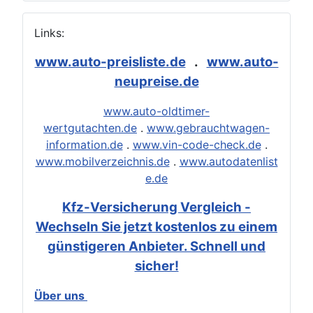
Links:
www.auto-preisliste.de
.
www.auto-
neupreise.de
www.auto-oldtimer-
wertgutachten.de
.
www.gebrauchtwagen-
information.de
.
www.vin-code-check.de
.
www.mobilverzeichnis.de
.
www.autodatenlist
e.de
Kfz-Versicherung Vergleich -
Wechseln Sie jetzt kostenlos zu einem
günstigeren Anbieter. Schnell und
sicher!
Über uns