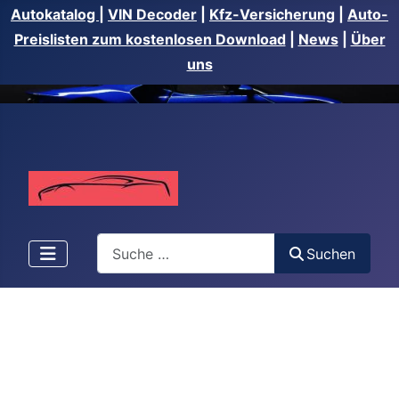
Autokatalog
|
VIN Decoder
|
Kfz-Versicherung
|
Auto-
Preislisten zum kostenlosen Download
|
News
|
Über
uns
Suchen
Suchen