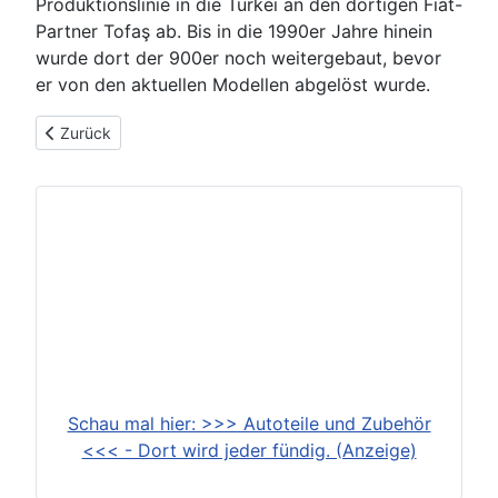
Produktionslinie in die Türkei an den dortigen Fiat-
Partner Tofaş ab. Bis in die 1990er Jahre hinein
wurde dort der 900er noch weitergebaut, bevor
er von den aktuellen Modellen abgelöst wurde.
Vorheriger Beitrag: Fiat 850 (850 N, Coupe, Spider, 850 T) (
Zurück
Schau mal hier: >>> Autoteile und Zubehör
<<< - Dort wird jeder fündig. (Anzeige)