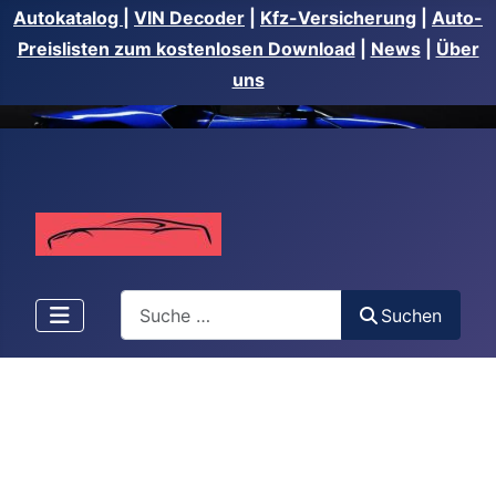
Autokatalog
|
VIN Decoder
|
Kfz-Versicherung
|
Auto-
Preislisten zum kostenlosen Download
|
News
|
Über
uns
Suchen
Suchen