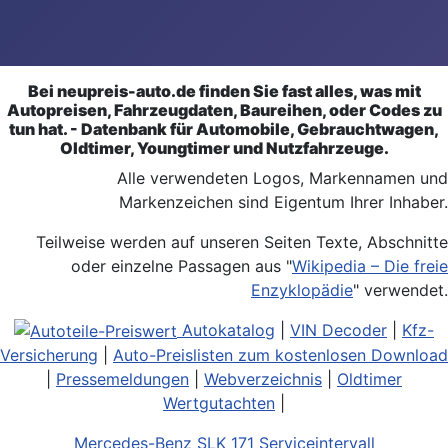
Bei neupreis-auto.de finden Sie fast alles, was mit
Autopreisen, Fahrzeugdaten, Baureihen, oder Codes zu
tun hat. - Datenbank für Automobile, Gebrauchtwagen,
Oldtimer, Youngtimer und Nutzfahrzeuge.
Alle verwendeten Logos, Markennamen und
Markenzeichen sind Eigentum Ihrer Inhaber.
Teilweise werden auf unseren Seiten Texte, Abschnitte
oder einzelne Passagen aus "
Wikipedia – Die freie
Enzyklopädie
" verwendet.
Autokatalog
|
VIN Decoder
|
Kfz-
Versicherung
|
Auto-Preislisten zum kostenlosen Download
|
Pressemeldungen
|
Webverzeichnis
|
Oldtimer
Wertgutachten
|
Mercedes-Benz SLK 171 Serviceintervall