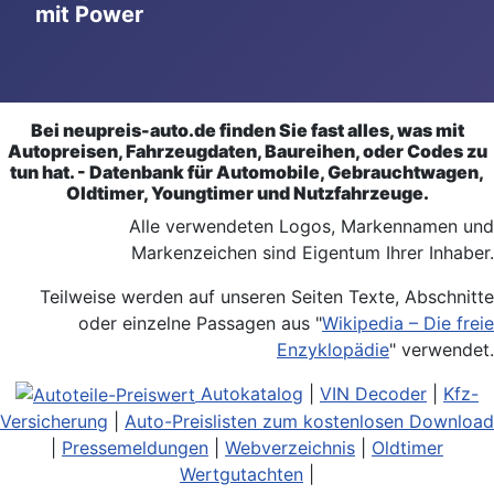
mit Power
Bei neupreis-auto.de finden Sie fast alles, was mit
Autopreisen, Fahrzeugdaten, Baureihen, oder Codes zu
tun hat. - Datenbank für Automobile, Gebrauchtwagen,
Oldtimer, Youngtimer und Nutzfahrzeuge.
Alle verwendeten Logos, Markennamen und
Markenzeichen sind Eigentum Ihrer Inhaber.
Teilweise werden auf unseren Seiten Texte, Abschnitte
oder einzelne Passagen aus "
Wikipedia – Die freie
Enzyklopädie
" verwendet.
Autokatalog
|
VIN Decoder
|
Kfz-
Versicherung
|
Auto-Preislisten zum kostenlosen Download
|
Pressemeldungen
|
Webverzeichnis
|
Oldtimer
Wertgutachten
|