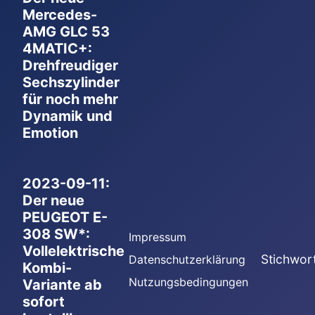
Mercedes-
AMG GLC 53
4MATIC+:
Drehfreudiger
Sechszylinder
für noch mehr
Dynamik und
Emotion
2023-09-11:
Der neue
PEUGEOT E-
308 SW*:
Impressum
Vollelektrische
Stichwor
Datenschutzerklärung
Kombi-
Nutzungsbedingungen
Variante ab
sofort