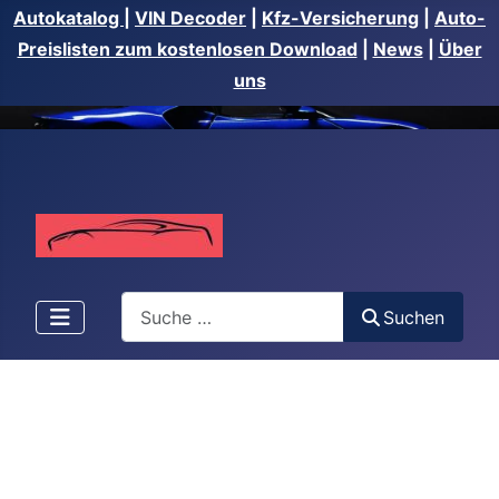
Autokatalog
|
VIN Decoder
|
Kfz-Versicherung
|
Auto-
Preislisten zum kostenlosen Download
|
News
|
Über
uns
Suchen
Suchen