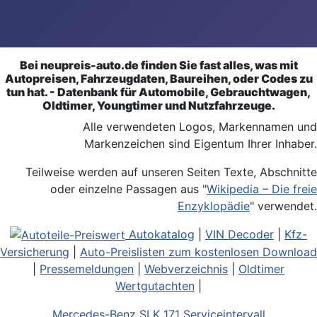
Bei neupreis-auto.de finden Sie fast alles, was mit
Autopreisen, Fahrzeugdaten, Baureihen, oder Codes zu
tun hat. - Datenbank für Automobile, Gebrauchtwagen,
Oldtimer, Youngtimer und Nutzfahrzeuge.
Alle verwendeten Logos, Markennamen und
Markenzeichen sind Eigentum Ihrer Inhaber.
Teilweise werden auf unseren Seiten Texte, Abschnitte
oder einzelne Passagen aus "
Wikipedia – Die freie
Enzyklopädie
" verwendet.
Autokatalog
|
VIN Decoder
|
Kfz-
Versicherung
|
Auto-Preislisten zum kostenlosen Download
|
Pressemeldungen
|
Webverzeichnis
|
Oldtimer
Wertgutachten
|
Mercedes-Benz SLK 171 Serviceintervall