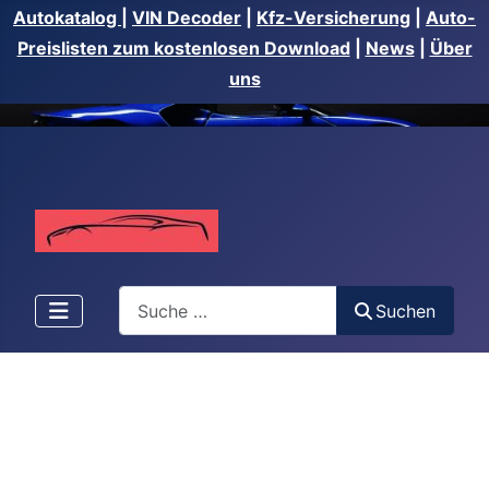
Autokatalog
|
VIN Decoder
|
Kfz-Versicherung
|
Auto-
Preislisten zum kostenlosen Download
|
News
|
Über
uns
Suchen
Suchen