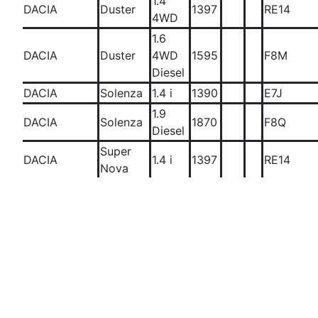
1.4
DACIA
Duster
1397
RE14
4WD
1.6
DACIA
Duster
4WD
1595
F8M
Diesel
DACIA
Solenza
1.4 i
1390
E7J
1.9
DACIA
Solenza
1870
F8Q
Diesel
Super
DACIA
1.4 i
1397
RE14
Nova