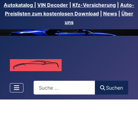
Autokatalog
|
VIN Decoder
|
Kfz-Versicherung
|
Auto-
Preislisten zum kostenlosen Download
|
News
|
Über
uns
Suchen
Suchen