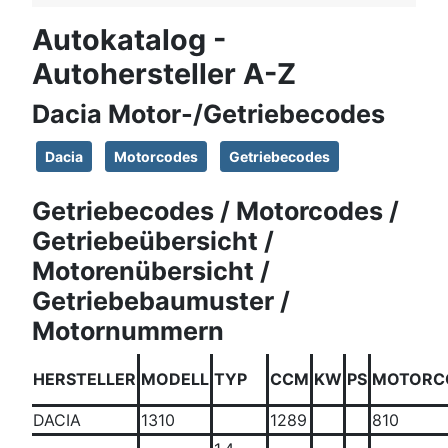
Autokatalog -
Autohersteller A-Z
Dacia Motor-/Getriebecodes
Dacia
Motorcodes
Getriebecodes
Getriebecodes / Motorcodes /
Getriebeübersicht /
Motorenübersicht /
Getriebebaumuster /
Motornummern
HERSTELLER
MODELL
TYP
CCM
KW
PS
MOTORC
DACIA
1310
1289
810