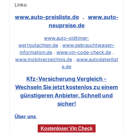
Links:
www.auto-preisliste.de
.
www.auto-
neupreise.de
www.auto-oldtimer-
wertgutachten.de
.
www.gebrauchtwagen-
information.de
.
www.vin-code-check.de
.
www.mobilverzeichnis.de
.
www.autodatenlist
e.de
Kfz-Versicherung Vergleich -
Wechseln Sie jetzt kostenlos zu einem
günstigeren Anbieter. Schnell und
sicher!
Über uns
Kostenloser Vin Check