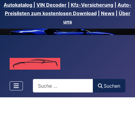
Autokatalog
|
VIN Decoder
|
Kfz-Versicherung
|
Auto-
Preislisten zum kostenlosen Download
|
News
|
Über
uns
Suchen
Suchen