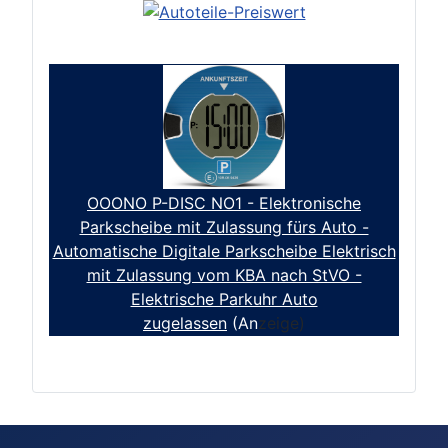
OOONO P-DISC NO1 - Elektronische
Parkscheibe mit Zulassung fürs Auto -
Automatische Digitale Parkscheibe Elektrisch
mit Zulassung vom KBA nach StVO -
Elektrische Parkuhr Auto
zugelassen
(An
zeige)