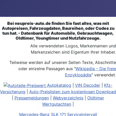
Bei neupreis-auto.de finden Sie fast alles, was mit
Autopreisen, Fahrzeugdaten, Baureihen, oder Codes zu
tun hat. - Datenbank für Automobile, Gebrauchtwagen,
Oldtimer, Youngtimer und Nutzfahrzeuge.
Alle verwendeten Logos, Markennamen und
Markenzeichen sind Eigentum Ihrer Inhaber.
Teilweise werden auf unseren Seiten Texte, Abschnitte
oder einzelne Passagen aus "
Wikipedia – Die freie
Enzyklopädie
" verwendet.
Autokatalog
|
VIN Decoder
|
Kfz-
Versicherung
|
Auto-Preislisten zum kostenlosen Download
|
Pressemeldungen
|
Webverzeichnis
|
Oldtimer
Wertgutachten
|
Mercedes-Benz SLK 171 Serviceintervall