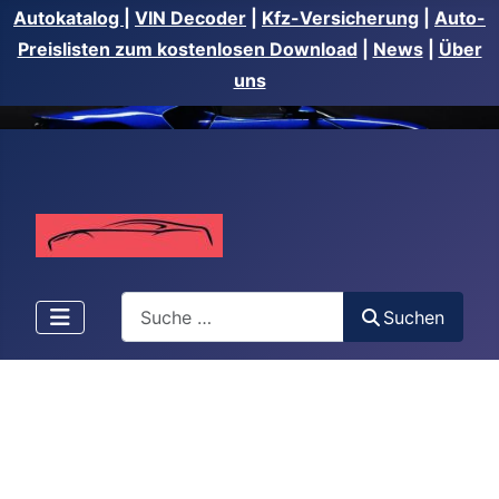
Autokatalog
|
VIN Decoder
|
Kfz-Versicherung
|
Auto-
Preislisten zum kostenlosen Download
|
News
|
Über
uns
Suchen
Suchen