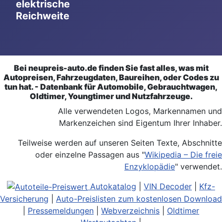
elektrische
Reichweite
Bei neupreis-auto.de finden Sie fast alles, was mit
Autopreisen, Fahrzeugdaten, Baureihen, oder Codes zu
tun hat. - Datenbank für Automobile, Gebrauchtwagen,
Oldtimer, Youngtimer und Nutzfahrzeuge.
Alle verwendeten Logos, Markennamen und
Markenzeichen sind Eigentum Ihrer Inhaber.
Teilweise werden auf unseren Seiten Texte, Abschnitte
oder einzelne Passagen aus "
Wikipedia – Die freie
Enzyklopädie
" verwendet.
Autokatalog
|
VIN Decoder
|
Kfz-
Versicherung
|
Auto-Preislisten zum kostenlosen Download
|
Pressemeldungen
|
Webverzeichnis
|
Oldtimer