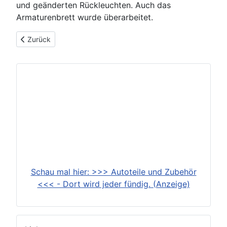
und geänderten Rückleuchten. Auch das
Armaturenbrett wurde überarbeitet.
Vorheriger Beitrag: Citroen C3 Picasso (2009-2017)
Zurück
Schau mal hier: >>> Autoteile und Zubehör
<<< - Dort wird jeder fündig. (Anzeige)