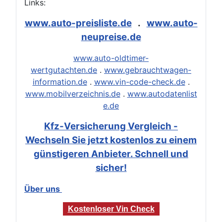
Links:
www.auto-preisliste.de
.
www.auto-
neupreise.de
www.auto-oldtimer-
wertgutachten.de
.
www.gebrauchtwagen-
information.de
.
www.vin-code-check.de
.
www.mobilverzeichnis.de
.
www.autodatenlist
e.de
Kfz-Versicherung Vergleich -
Wechseln Sie jetzt kostenlos zu einem
günstigeren Anbieter. Schnell und
sicher!
Über uns
Kostenloser Vin Check