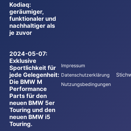
Kodiaq:
geräumiger,
funktionaler und
nachhaltiger als
je zuvor
2024-05-07:
Exklusive
Impressum
Sportlichkeit für
jede Gelegenheit:
Stich
Datenschutzerklärung
Die BMW M
Nutzungsbedingungen
Performance
Parts für den
neuen BMW 5er
Touring und den
neuen BMW i5
Touring.