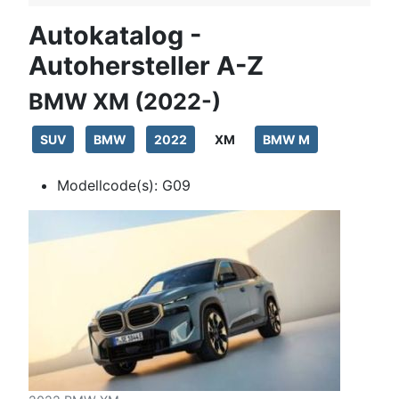
Autokatalog -
Autohersteller A-Z
BMW XM (2022-)
SUV
BMW
2022
XM
BMW M
Modellcode(s):
G09