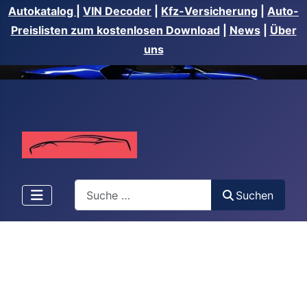
Autokatalog
|
VIN Decoder
|
Kfz-Versicherung
|
Auto-
Preislisten zum kostenlosen Download
|
News
|
Über
uns
Suchen
Suchen