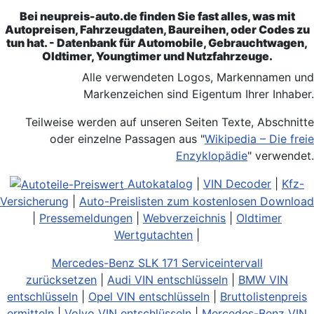
Bei neupreis-auto.de finden Sie fast alles, was mit
Autopreisen, Fahrzeugdaten, Baureihen, oder Codes zu
tun hat. - Datenbank für Automobile, Gebrauchtwagen,
Oldtimer, Youngtimer und Nutzfahrzeuge.
Alle verwendeten Logos, Markennamen und
Markenzeichen sind Eigentum Ihrer Inhaber.
Teilweise werden auf unseren Seiten Texte, Abschnitte
oder einzelne Passagen aus "
Wikipedia – Die freie
Enzyklopädie
" verwendet.
Autokatalog
|
VIN Decoder
|
Kfz-
Versicherung
|
Auto-Preislisten zum kostenlosen Download
|
Pressemeldungen
|
Webverzeichnis
|
Oldtimer
Wertgutachten
|
Mercedes-Benz SLK 171 Serviceintervall
zurücksetzen
|
Audi VIN entschlüsseln
|
BMW VIN
entschlüsseln
|
Opel VIN entschlüsseln
|
Bruttolistenpreis
ermitteln
|
Volvo VIN entschlüsseln
|
Mercedes-Benz VIN