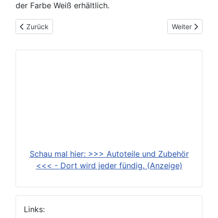
der Farbe Weiß erhältlich.
Vorheriger Beitrag: BMW M3 (1986-1991)
Nächster Bei
Zurück
Weiter
Schau mal hier: >>> Autoteile und Zubehör
<<< - Dort wird jeder fündig. (Anzeige)
Links: