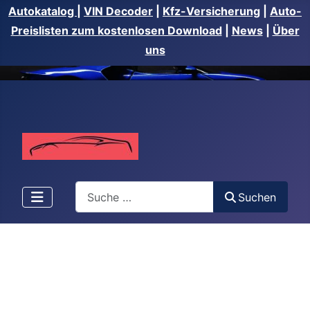
Autokatalog
|
VIN Decoder
|
Kfz-Versicherung
|
Auto-
Preislisten zum kostenlosen Download
|
News
|
Über
uns
Suchen
Suchen