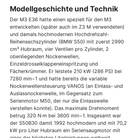
Modellgeschichte und Technik
Der M3 E36 hatte einen speziell für den M3
entwickelten (später auch im Z3 M verwendeten)
und damals hochmodernen Hochdrehzahl-
Reihensechszylinder (BMW S50) mit zuerst 2990
cm³ Hubraum, vier Ventilen pro Zylinder, 2
obenliegenden Nockenwellen,
Einzeldrosselklappeneinspritzung und
Fächerkrümmer. Er leistete 210 kW (286 PS) bei
7280 min−1 und hatte bereits die variable
Nockenwellensteuerung VANOS (an Einlass- und
Auslassnockenwelle, im Gegensatz zum
Serienmotor M50, der nur die Einlasswelle
verstellen konnte). Das maximale Drehmoment
betrug 320 N·m bei 3600 min−1. Insgesamt war
der S50B30 damit 1992 hochmodern und mit 70,2
kW pro Liter Hubraum ein Seriensaugmotor mit
einer der höchsten Literleistungen weltweit