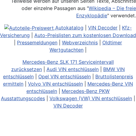
Teilweise werden auf unseren Seiten Texte, Abschnitte
oder einzelne Passagen aus "
Wikipedia – Die freie
Enzyklopädie
" verwendet.
Autokatalog
|
VIN Decoder
|
Kfz-
Versicherung
|
Auto-Preislisten zum kostenlosen Download
|
Pressemeldungen
|
Webverzeichnis
|
Oldtimer
Wertgutachten
|
Mercedes-Benz SLK 171 Serviceintervall
zurücksetzen
|
Audi VIN entschlüsseln
|
BMW VIN
entschlüsseln
|
Opel VIN entschlüsseln
|
Bruttolistenpreis
ermitteln
|
Volvo VIN entschlüsseln
|
Mercedes-Benz VIN
entschlüsseln
|
Mercedes-Benz PKW
Ausstattungscodes
|
Volkswagen (VW) VIN entschlüsseln
|
VIN Decoder