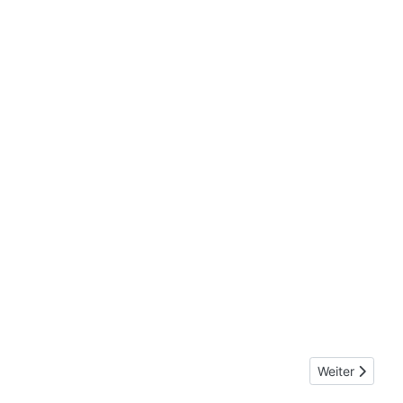
Nächster Beitr
Weiter