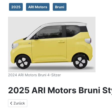
2025
ARI Motors
Bruni
2024 ARI Motors Bruni 4-Sitzer
2025 ARI Motors Bruni St
Vorheriger Beitrag: 2025 ARI Motors Bruni Pure 4-Sitzer
Zurück