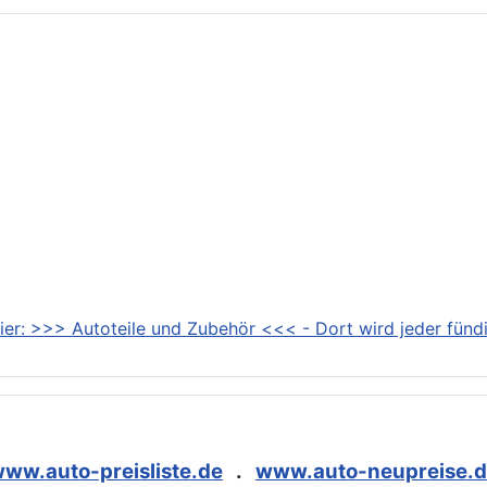
ier: >>> Autoteile und Zubehör <<< - Dort wird jeder fündi
ww.auto-preisliste.de
.
www.auto-neupreise.