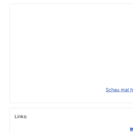
Schau mal h
Links:
w