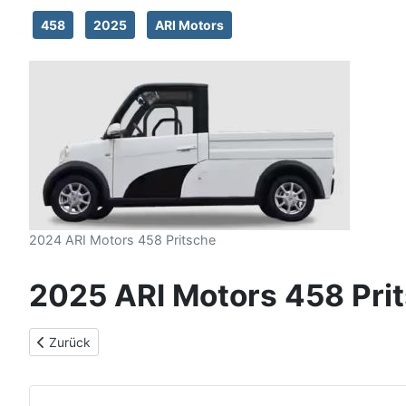
458
2025
ARI Motors
2024 ARI Motors 458 Pritsche
2025 ARI Motors 458 Pri
Vorheriger Beitrag: 2025 ARI Motors 458 Kühlfahrzeug XL
Zurück