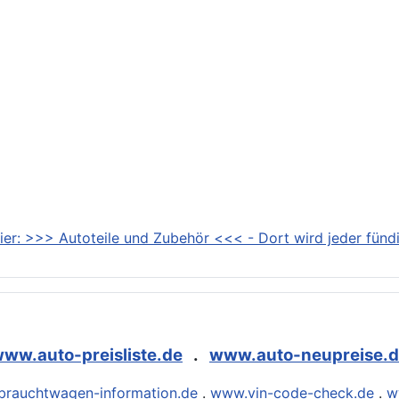
ier: >>> Autoteile und Zubehör <<< - Dort wird jeder fündi
ww.auto-preisliste.de
.
www.auto-neupreise.
rauchtwagen-information.de
.
www.vin-code-check.de
.
w