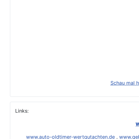
Schau mal h
Links:
w
www.auto-oldtimer-wertgutachten.de
.
www.geb