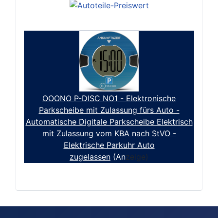
OOONO P-DISC NO1 - Elektronische
Parkscheibe mit Zulassung fürs Auto -
Automatische Digitale Parkscheibe Elektrisch
mit Zulassung vom KBA nach StVO -
Elektrische Parkuhr Auto
zugelassen
(An
zeige)