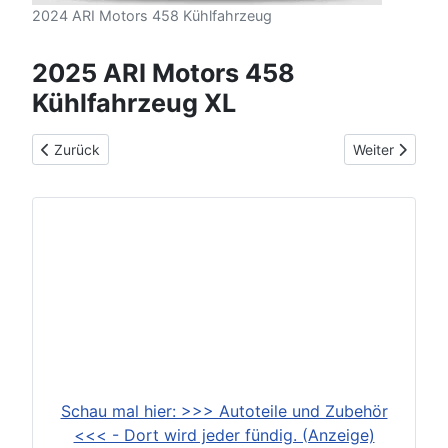
2024 ARI Motors 458 Kühlfahrzeug
2025 ARI Motors 458
Kühlfahrzeug XL
Vorheriger Beitrag: 2025 ARI Motors 458 Kühlfahrzeug L
Nächster Beit
Zurück
Weiter
Schau mal hier: >>> Autoteile und Zubehör
<<< - Dort wird jeder fündig. (Anzeige)