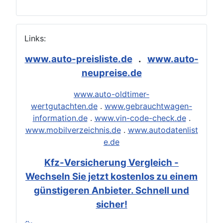
Links:
www.auto-preisliste.de
.
www.auto-
neupreise.de
www.auto-oldtimer-
wertgutachten.de
.
www.gebrauchtwagen-
information.de
.
www.vin-code-check.de
.
www.mobilverzeichnis.de
.
www.autodatenlist
e.de
Kfz-Versicherung Vergleich -
Wechseln Sie jetzt kostenlos zu einem
günstigeren Anbieter. Schnell und
sicher!