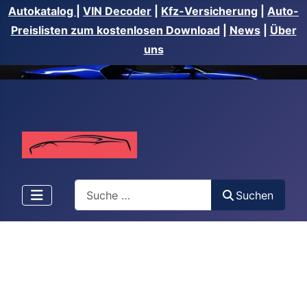
Autokatalog
|
VIN Decoder
|
Kfz-Versicherung
|
Auto-
Preislisten zum kostenlosen Download
|
News
|
Über
uns
Suchen
Suchen